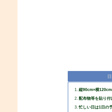
目
縦90cm×横120
配布物等を貼り付
忙しい日は1日の