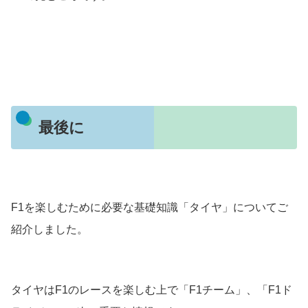
最後に
F1を楽しむために必要な基礎知識「タイヤ」についてご
紹介しました。
タイヤはF1のレースを楽しむ上で「F1チーム」、「F1ド