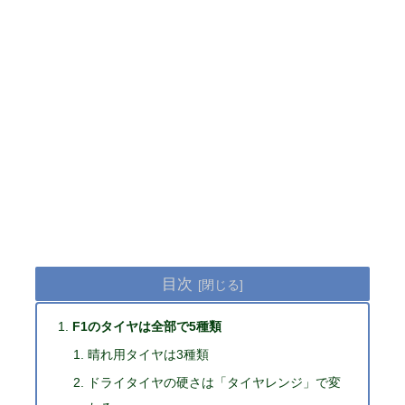
目次
F1のタイヤは全部で5種類
晴れ用タイヤは3種類
ドライタイヤの硬さは「タイヤレンジ」で変