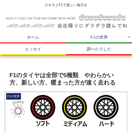
小ネタとF1で楽しい毎日を
ホーム
F1の世界
エッセイ
調べたりした
F1のタイヤは全部で5種類 やわらかい
方、新しい方、暖まった方が速く走れる
F1の世界