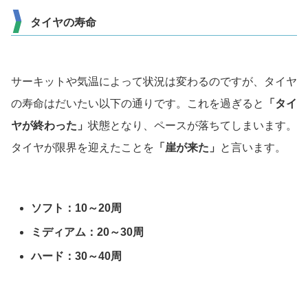
タイヤの寿命
サーキットや気温によって状況は変わるのですが、タイヤ
の寿命はだいたい以下の通りです。これを過ぎると
「タイ
ヤが終わった」
状態となり、ペースが落ちてしまいます。
タイヤが限界を迎えたことを
「崖が来た」
と言います。
ソフト：10～20周
ミディアム：20～30周
ハード：30～40周