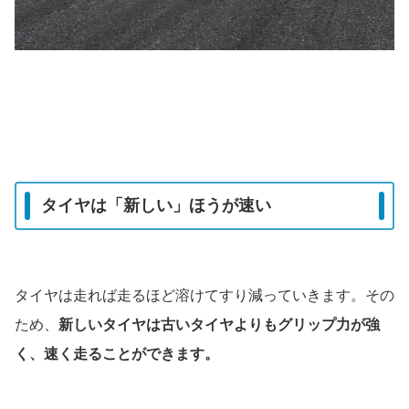
タイヤは「新しい」ほうが速い
タイヤは走れば走るほど溶けてすり減っていきます。その
ため、
新しいタイヤは古いタイヤよりもグリップ力が強
く、速く走ることができます。