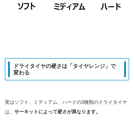
ドライタイヤの硬さは「タイヤレンジ」で
変わる
実はソフト、ミディアム、ハードの3種類のドライタイヤ
は、
サーキットによって硬さが異なります。