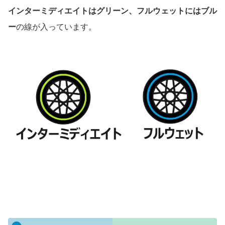
インターミディエイトはグリーン、フルウェットにはブル
ー
の線が入っています。