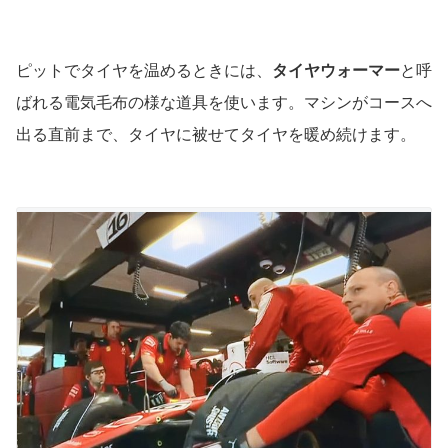
ピットでタイヤを温めるときには、
タイヤウォーマー
と呼
ばれる電気毛布の様な道具を使います。マシンがコースへ
出る直前まで、タイヤに被せてタイヤを暖め続けます。