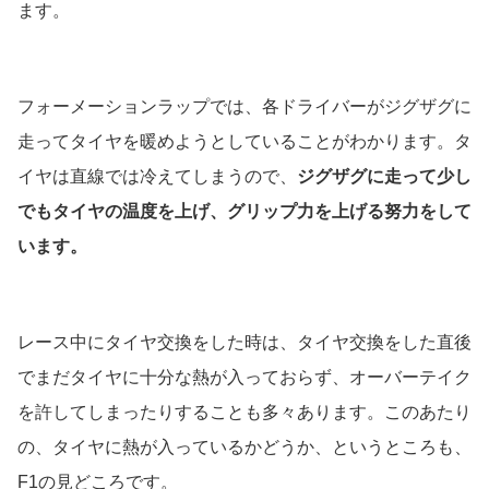
ます。
フォーメーションラップでは、各ドライバーがジグザグに
走ってタイヤを暖めようとしていることがわかります。タ
イヤは直線では冷えてしまうので、
ジグザグに走って少し
でもタイヤの温度を上げ、グリップ力を上げる努力をして
います。
レース中にタイヤ交換をした時は、タイヤ交換をした直後
でまだタイヤに十分な熱が入っておらず、オーバーテイク
を許してしまったりすることも多々あります。このあたり
の、タイヤに熱が入っているかどうか、というところも、
F1の見どころです。