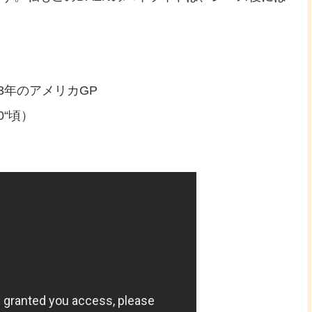
3年のアメリカGP
0“頃）