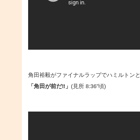
角田裕毅がファイナルラップでハミルトンとバ
「角田が前だ‼︎」
(見所 8:36”頃)