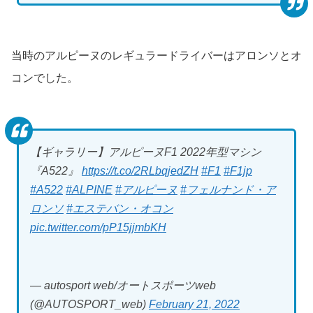
当時のアルピーヌのレギュラードライバーはアロンソとオ
コンでした。
【ギャラリー】アルピーヌF1 2022年型マシン
『A522』
https://t.co/2RLbqjedZH
#F1
#F1jp
#A522
#ALPINE
#アルピーヌ
#フェルナンド・ア
ロンソ
#エステバン・オコン
pic.twitter.com/pP15jjmbKH
— autosport web/オートスポーツweb
(@AUTOSPORT_web)
February 21, 2022