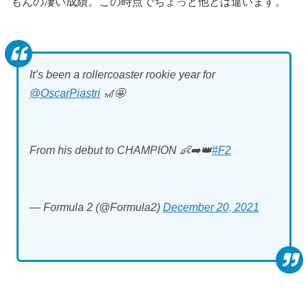
もんの凄い成績。この時点でちょっと他とは違います。
It’s been a rollercoaster rookie year for
@OscarPiastri
🎢🤩
From his debut to CHAMPION 👶➡️👑
#F2
— Formula 2 (@Formula2)
December 20, 2021