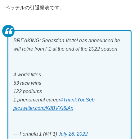
ベッテルの引退発表です。
BREAKING: Sebastian Vettel has announced he
will retire from F1 at the end of the 2022 season
4 world titles
53 race wins
122 podiums
1 phenomenal career
#ThankYouSeb
pic.twitter.com/K8BVXI6IAx
— Formula 1 (@F1)
July 28, 2022