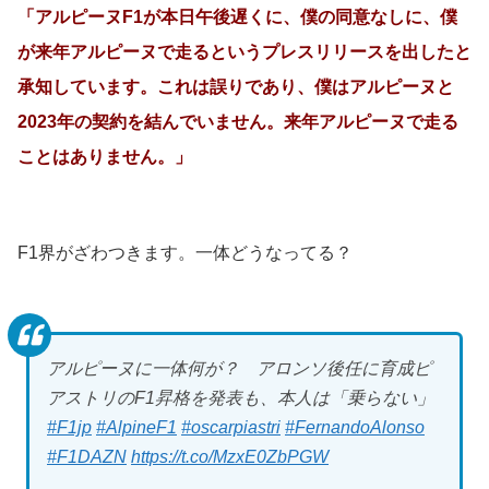
「アルピーヌF1が本日午後遅くに、僕の同意なしに、僕
が来年アルピーヌで走るというプレスリリースを出したと
承知しています。これは誤りであり、僕はアルピーヌと
2023年の契約を結んでいません。来年アルピーヌで走る
ことはありません。」
F1界がざわつきます。一体どうなってる？
アルピーヌに一体何が？ アロンソ後任に育成ピ
アストリのF1昇格を発表も、本人は「乗らない」
#F1jp
#AlpineF1
#oscarpiastri
#FernandoAlonso
#F1DAZN
https://t.co/MzxE0ZbPGW