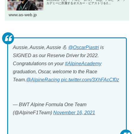
カデミーに所属するオスカー・ピアストリを2...
www.as-web.jp
Aussie, Aussie, Aussie 💪
@OscarPiastri
is
SIGNED as our Reserve Driver for 2022.
Congratulations on your
#AlpineAcademy
graduation, Oscar, welcome to the Race
Team.
@AlpineRacing
pic.twitter.com/3XhFAcCf0z
— BWT Alpine Formula One Team
(@AlpineF1Team)
November 16, 2021