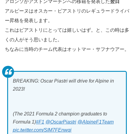
アロンソがアストンマーチンへの移籍を発表した
翌日
アルピーヌはオスカー・ピアストリのレギュラードライバ
ー昇格を発表します。
これはピアストリにとっては嬉しいはず。と、この時は多
くの人がそう思いました。
ちなみに当時のチーム代表はオットマー・サフナウアー。
BREAKING: Oscar Piastri will drive for Alpine in
2023!
(The 2021 Formula 2 champion graduates to
Formula 1)
#F1
@OscarPiastri
@AlpineF1Team
pic.twitter.com/SIM7FEnwqi