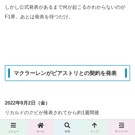
しかし公式発表があるまで何が起こるかわからないのが
F1界。あとは発表を待つだけ。
マクラーレンがピアストリとの契約を発表
2022年9月2日（金）
リカルドのクビが発表されてから約1週間後
第15戦オランダGP中の金曜日に、とうとうマクラーレン
がオスカー・ピアストリとの契約を発表しました。
メニュー
ホーム
検索
トップ
サイドバー